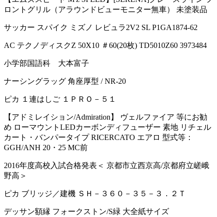
ロントグリル（アラウンドビューモニター無車） 未塗装品
サッカー スパイク ミズノ レビュラ2V2 SL P1GA1874-62
AC テクノディスクZ 50X10 ＃60(20枚) TD5010Z60 3973484
小学部国語科 大本富子
ナーシングラッグ 角座厚型 / NR-20
ピカ １連はしご １ＰＲＯ－５１
【アドミレイション/Admiration】 ヴェルファイア 等にお勧
め ローマウントLEDカーボンディフューザー 素地 リチェル
カート・バンパータイプ RICERCATO エアロ 型式等：
GGH/ANH 20・25 MC前
2016年度高校入試合格発表＜ 京都市立西京高/京都府立嵯峨
野高＞
ピカ ブリッジ／建機 ＳＨ－３６０－３５－３．２Ｔ
デッサン額縁 フォークストン/S緑 大全紙サイズ