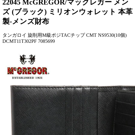
22045 McGREGOR/マックレガー メン
ズ (ブラック) ミリオンウォレット 本革
製-メンズ財布
タンガロイ 旋削用M級ポジTACチップ CMT NS9530(10個)
DCMT11T302PF 7085699