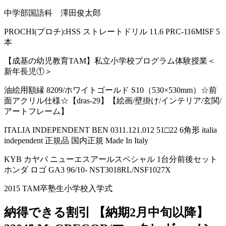
中学部国語科 澤田俊太郎
PROCHI(プロチ):HSS ストレートドリル 11.6 PRC-116MISF 5
本
【成基の幼児教育TAM】私立小学校プログラム体験授業＜
新年長児①＞
油絵用額縁 8209/ホワイトゴールド S10（530×530mm）☆前
面アクリル仕様☆【dras-29】【絵画/壁掛け/インテリア/玄関/
アートフレーム】
ITALIA INDEPENDENT BEN 0311.121.012 51□22 6角形 italia
independent 正規品 国内正規 Made In Italy
KYB カヤバ ニューエスアールスペシャル 1台分前後セット
ホンダ ロゴ GA3 96/10- NST3018RL/NSF1027X
2015 TAM卒塾生小学校入学式
納得できる割引 【納期2月中旬以降】