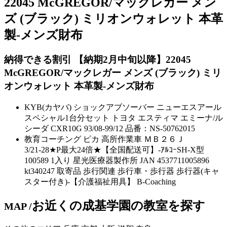
22045 McGREGOR/マックレガー メン
ズ (ブラック) ミリオンウォレット 本革
製-メンズ財布
納得できる割引 【納期2月中旬以降】22045
McGREGOR/マックレガー メンズ (ブラック) ミリ
オンウォレット 本革製-メンズ財布
KYB(カヤバ) ショックアブソーバー ニューエスアール
スペシャル1台分セット トヨタ エスティマ エミーナ/ル
シーダ CXR10G 93/08-99/12 品番：NS-50762015
教育コーチング
ピカ 高所作業車 ＭＢ２６Ｊ
3/21-28★P最大24倍★【全国配送可】-ｱﾙｺｰSH-X型
100589 1入り 星光医療器製作所 JAN 4537711005896
kt340247 取寄品 歩行関連 歩行車・歩行器 歩行器(キャ
スター付き)-【介護福祉用具】
B-Coaching
お近くの成基学園の
教室
を
探す
MAP /