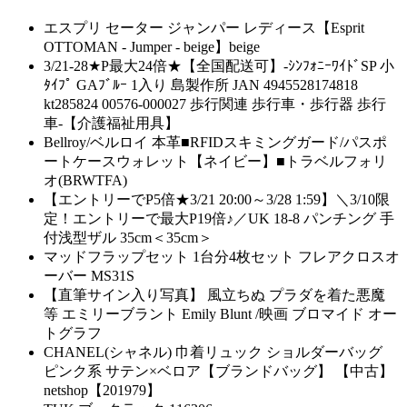
エスプリ セーター ジャンパー レディース【Esprit
OTTOMAN - Jumper - beige】beige
3/21-28★P最大24倍★【全国配送可】-ｼﾝﾌｫﾆｰﾜｲﾄﾞSP 小
ﾀｲﾌﾟ GAﾌﾞﾙｰ 1入り 島製作所 JAN 4945528174818
kt285824 00576-000027 歩行関連 歩行車・歩行器 歩行
車-【介護福祉用具】
Bellroy/ベルロイ 本革■RFIDスキミングガード/パスポ
ートケースウォレット【ネイビー】■トラベルフォリ
オ(BRWTFA)
【エントリーでP5倍★3/21 20:00～3/28 1:59】＼3/10限
定！エントリーで最大P19倍♪／UK 18-8 パンチング 手
付浅型ザル 35cm＜35cm＞
マッドフラップセット 1台分4枚セット フレアクロスオ
ーバー MS31S
【直筆サイン入り写真】 風立ちぬ プラダを着た悪魔
等 エミリーブラント Emily Blunt /映画 ブロマイド オー
トグラフ
CHANEL(シャネル) 巾着リュック ショルダーバッグ
ピンク系 サテン×ベロア【ブランドバッグ】 【中古】
netshop【201979】