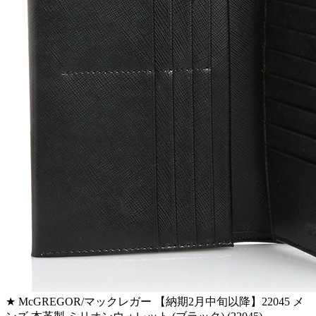
★ McGREGOR/マックレガー 【納期2月中旬以降】22045 メ