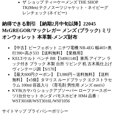
ザ ショップ ティーケーメンズ THE SHOP
TK(Men) テクノスーツジャケット・ネイビーグ
レンチェック (ネイビー)
納得できる割引 【納期2月中旬以降】22045
McGREGOR/マックレガー メンズ (ブラック) ミリ
オンウォレット 本革製-メンズ財布
【中古】ビーフェポット ニチワ電機 NB-4EG 幅465×奥
行390×高さ533 【送料無料】【業務用】
KELT/ケルト ベンチ BR【54061140】東馬 アイアン ラ
ック付き ブラック 木製 台所 リビング 机 古木風仕上げ
ヴィンテージ調【S/170】
【最大600円クーポン】【3,980円～送料無料】【送料
無料】【x5個】タマリス ルードブラック エクストラセ
ラム 100ml 容器入り 《育毛剤 男性用 メンズ men's》
KYB(カヤバ) ショックアブソーバー ローファースポー
ツ1台分セット ホンダ バモスホビオ HM4 品番：
WST3016R/WST3016L/WSF1056
サイトマップ プライバシーポリシー