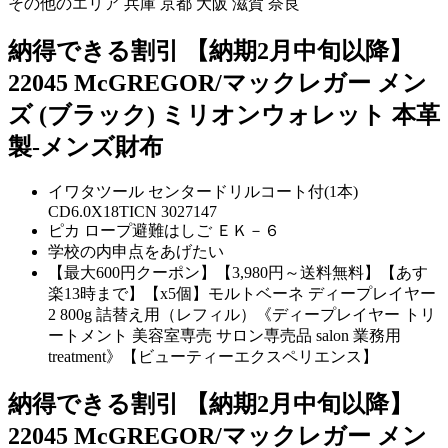
その他のエリア
兵庫
京都
大阪
滋賀
奈良
納得できる割引 【納期2月中旬以降】
22045 McGREGOR/マックレガー メン
ズ (ブラック) ミリオンウォレット 本革
製-メンズ財布
イワタツール センタードリルコート付(1本)
CD6.0X18TICN 3027147
ピカ ロープ避難はしご ＥＫ－６
学校の内申点をあげたい
【最大600円クーポン】【3,980円～送料無料】【あす
楽13時まで】【x5個】モルトベーネ ディープレイヤー
2 800g 詰替え用（レフィル）《ディープレイヤー トリ
ートメント 美容室専売 サロン専売品 salon 業務用
treatment》【ビューティーエクスペリエンス】
納得できる割引 【納期2月中旬以降】
22045 McGREGOR/マックレガー メン