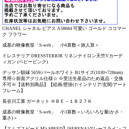
CHANEL シャネル ピアス A58684 可愛い ゴールド ココマー
ク フラワー
成基の映像教室「S-web」 小6算数＜旅人算＞
ドレステリア DRESSTERIOR リネンナイロン天竺Vカーデ
ィガン (ベビーピンク)
デッサン額縁 5659/パールホワイト B1サイズ(1030×728mm)
専用☆前面アクリル仕様☆ ※受注生産品のため返品・交換
不可※【送料別商品】【絵画/壁掛け/インテリア/玄関/アート
フレーム】
長谷川工業 ガーネット ＨＢＥ－１８２７Ｋ
成基の映像教室「S-web」 小3算数＜いろいろな量(かさ・
重さ)＞
【エムズスピード M'z SPEED】[SERENA]グレースライン フ