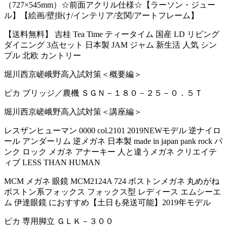
（727×545mm）☆前面アクリル仕様☆【ラーソン・ジュー
ル】【絵画/壁掛け/インテリア/玄関/アートフレーム】
【送料無料】 吉桂 Tea Time ティータイム 国産 LD リビング
ダイニング 3点セット 日本製 JAM ジャム 新生活 人気 シン
プル 北欧 カントリー
堀川西京嵯峨野高入試対策＜概要編＞
ピカ ブリッジ／農機 ＳＧＮ－１８０－２５－０．５Ｔ
堀川西京嵯峨野高入試対策＜講座編＞
レスザンヒューマン 0000 col.2101 2019NEWモデル 逆ナイロ
ール アンダーリム 逆メガネ 日本製 made in japan pank rock パ
ンク ロック メガネ アナーキー 人と違うメガネ クリエイテ
ィブ LESS THAN HUMAN
MCM メガネ 眼鏡 MCM2124A 724 ボストンメガネ 丸めがね
ボストン系フォックス フォックス型 レディース エムシーエ
ム 伊達眼鏡 におすすめ【土日も発送可能】2019年モデル
ピカ 専用脚立 ＧＬＫ－３００