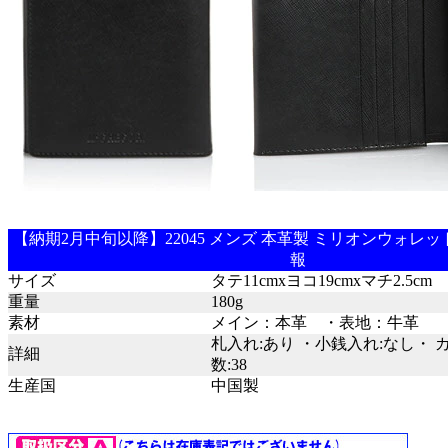
【納期2月中旬以降】22045 メンズ 本革製 ミリオンウォレッ
報
サイズ
タテ11cmxヨコ19cmxマチ2.5cm
重量
180g
素材
メイン：本革 ・表地：牛革
札入れ:あり ・小銭入れ:なし・
詳細
数:38
生産国
中国製