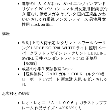
進撃の巨人 メガネ ervin&levi エルヴィン アンド
リヴァイ PC パソコン スマホ 男女兼用 眼鏡 度付
き 度なし 伊達メガネ ヤブシタ 国内正規品 かわ
いい おしゃれ眼鏡 メンズ レディース 男性用 女
性用 attack on titan
講座
※6月上旬入荷予定 レクリント スワール シーリ
ング LARGE KC1320L WHITE ライト 照明 ペー
パークラフト デザイン レ・クリント LE KLINT
SWIRL 天井 ペンダントライト 北欧 正規品
【S/205】
成基の小学生英語教室 Lepton
【送料無料】 GART ガルト COLK コルク 90幅
ローボード TVボード 新生活 人気 モダン おしゃ
れ
お客様との約束
レオ・レオニ 『Ａ－Ｌ００６ 』ガラストップフ
レーム 作品サイズ： 489X389ミリ