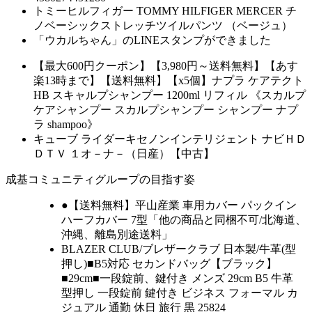
トミーヒルフィガー TOMMY HILFIGER MERCER チ
ノベーシックストレッチツイルパンツ （ベージュ）
「ウカルちゃん」のLINEスタンプができました
【最大600円クーポン】【3,980円～送料無料】【あす
楽13時まで】【送料無料】【x5個】ナプラ ケアテクト
HB スキャルプシャンプー 1200ml リフィル 《スカルプ
ケアシャンプー スカルプシャンプー シャンプー ナプ
ラ shampoo》
キューブ ライダーキセノンインテリジェント ナビＨＤ
ＤＴＶ １オ－ナ－（日産）【中古】
成基コミュニティグループの目指す姿
●【送料無料】平山産業 車用カバー パックイン
ハーフカバー 7型「他の商品と同梱不可/北海道、
沖縄、離島別途送料」
BLAZER CLUB/ブレザークラブ 日本製/牛革(型
押し)■B5対応 セカンドバッグ【ブラック】
■29cm■一段錠前、鍵付き メンズ 29cm B5 牛革
型押し 一段錠前 鍵付き ビジネス フォーマル カ
ジュアル 通勤 休日 旅行 黒 25824