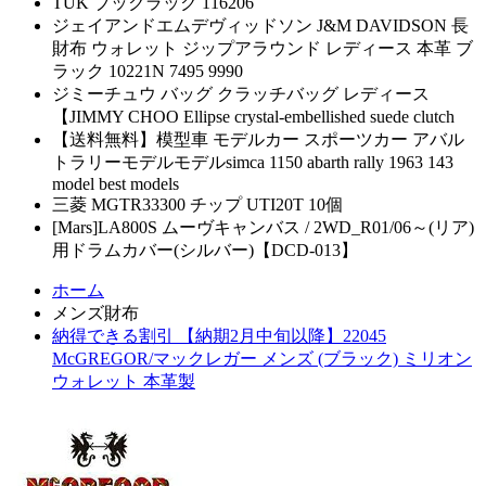
TUK ブックラック 116206
ジェイアンドエムデヴィッドソン J&M DAVIDSON 長
財布 ウォレット ジップアラウンド レディース 本革 ブ
ラック 10221N 7495 9990
ジミーチュウ バッグ クラッチバッグ レディース
【JIMMY CHOO Ellipse crystal-embellished suede clutch
【送料無料】模型車 モデルカー スポーツカー アバル
トラリーモデルモデルsimca 1150 abarth rally 1963 143
model best models
三菱 MGTR33300 チップ UTI20T 10個
[Mars]LA800S ムーヴキャンバス / 2WD_R01/06～(リア)
用ドラムカバー(シルバー)【DCD-013】
ホーム
メンズ財布
納得できる割引 【納期2月中旬以降】22045
McGREGOR/マックレガー メンズ (ブラック) ミリオン
ウォレット 本革製