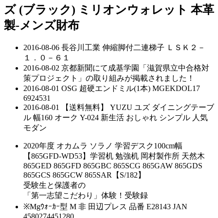
ズ (ブラック) ミリオンウォレット 本革
製-メンズ財布
2016-08-06
長谷川工業 伸縮脚付二連梯子 ＬＳＫ２－
１．０－６１
2016-08-02
京都新聞にて成基学園「滋賀県立中合格対
策プロジェクト」の取り組みが掲載されました！
2016-08-01
OSG 超硬エンドミル(1本) MGEKDOL17
6924531
2016-08-01
【送料無料】 YUZU ユズ ダイニングテーブ
ル 幅160 オーク Y-024 新生活 おしゃれ シンプル 人気
モダン
2020年度 オカムラ ソラノ 学習デスク100cm幅
【865GFD-WD53】学習机 勉強机 岡村製作所 天然木
865GED 865GFD 865GBC 865SCG 865GAW 865GDS
865GCS 865GCW 865SAR【S/182】
受験生と保護者の
「第一志望こだわり」体験！受験録
※Mgｳｫｰｶｰ型 M 非 田辺プレス 品番 E28143 JAN
4580274451280