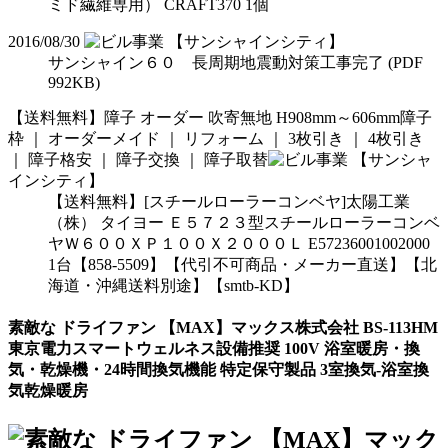
ミド繊維専用） CRAFT370 1個
2016/08/30
【サンシャインシティ】
サンシャイン６０ 長周期地震動対策工事完了 (PDF
992KB)
【送料無料】障子 オーダー 吹寄無地 H908mm～606mm障子
枠 ｜ オーダーメイド ｜ リフォーム ｜ 3枚引き ｜ 4枚引き
｜ 障子格安 ｜ 障子交換 ｜ 障子取替
【サンシャ
インシティ】
【送料無料】[スチールローラーコンベヤ]太陽工業
（株） タイヨー Ｅ５７２３型スチールローラーコンベ
ヤＷ６００ＸＰ１００Ｘ２０００Ｌ E57236001002000
1台【858-5509】【代引不可商品・メーカー直送】【北
海道・沖縄送料別途】【smtb-KD】
素敵な ドライファン 【MAX】マックス株式会社 BS-113HM
東京電力スマートウェルネス設備推奨 100V 浴室暖房・換
気・乾燥機・24時間換気機能 特定保守製品 3室換気-浴室換
気乾燥暖房