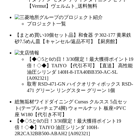
【Vermut】ヴェルムト_送料無料
プロジェクト一覧
【まとめ買い10個セット品】和食器 テ302-177 黄果鉄
砂7.5めん皿【キャンセル/返品不可】【厨房館】
【◆◇5と0の日！3/30限定！最大獲得ポイント19
倍！◇◆】TAIYO 【代引不可】【直送】 高性能
油圧シリンダ 140H-8-1TA40BB350-AC-SL
[A092321]
取寄 RSD-471-GN ハイクオリティボックス RSD-
471 グリーン リングスター グリーン 1個
総無垢材ワイドダイニング Cursus クルスス 5点セッ
ト(テーブル+チェア4脚) ウォールナット 板座×PVC
座 W180【代引き不可】
【◆◇5と0の日！3/30限定！最大獲得ポイント19
倍！◇◆】TAIYO 油圧シリンダ 100H-
2R2CA32BB500-ABAH2 [A092321]