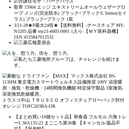
取寄 15904 エッジ エキストリームオールウェザーグロ
ーブ メンズ(完全防水) ブラック×ブラック/L Seirus(セイ
ラス) ブラック×ブラック 1双
3/21-28★P最大24倍★【送料無料】-ナースチェア MY-
N3205 品番 my21-6005-0001 1入り-【ＭＹ医科器機】
JAN 4535847013532
トラスコ中山 ＴＲＵＳＣＯ オフィスチェアローバック肘付
オレンジ TOFC203BA-OR
【まとめ買い10個セット品】和食器 フルモル 六角トレ
ーL 36A135-22 まごころ第36集 【キャンセル/返品不
可】【厨房館】