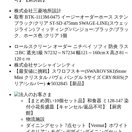
株式会社三菱地所設計
取寄 BTK-1113M-0475 イージーオーダーホース ステン
ブラック/クリア ST-SD 475mm SWAGE-LINE(スウェッ
ジライン) フィッティング/バンジョー:ブラック/ブラッ
ク、ホース色 :クリア 1個
ロールスクリーン オーダー ニチベイ ソフィ 防炎 ラス
コBC 遮光1級 N7232～N7234 幅121～160cmＸ高さ81～
120ｃｍ
株式会社サンシャインシティ
【最安値に挑戦】スワロフスキー(SWAROVSKI)Stone
Mini クリスタル パヴェ バングル Sサイズ CRY/RHS(ク
リア/シルバー) ★5032845【新品】
【まとめ買い10個セット品】和食器 ミ128-147 染
付小花長盛皿【キャンセル/返品不可】【厨房
館】
物流施設
ダイニングセット 7点セット【Vermut】ホワイト
イタリアン モダン デザインダイニングセット