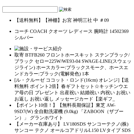
【送料無料】【神棚】お宮 神明三社 中 ＃09
コーチ COACH クオーツ レディース 腕時計 14502369
シルバー
取寄 BTFB260 フロントホースキット ステンブラック/
ブラック セロー225W/WE93-04 SWAGE-LINE(スウェッ
ジライン) ホースカラー:ブラックスモーク、ホースエ
ンドカラー:ブラック(電解発色) 1本
[ル・クルーゼ ココット・ロンド(16cm) オレンジ]【送
料無料 ポイント2倍】春ギフトセット☆キッチンウエ
ア母の日 プレゼント 出産祝い 結婚祝い 内祝い お祝い
お返し お祝い返し メッセージカード【楽ギフ_
【ポイント10倍！】【無料長期保証】東芝 AW-
9SD7(W) 全自動洗濯機 (9.0kg) 「ZABOON（ザブー
ン）」 グランホワイト
【メーカー在庫あり】 LV180SDS サンコーテクノ(株)
サンコー テクノ オールコアドリルL150 LVタイプ SDS