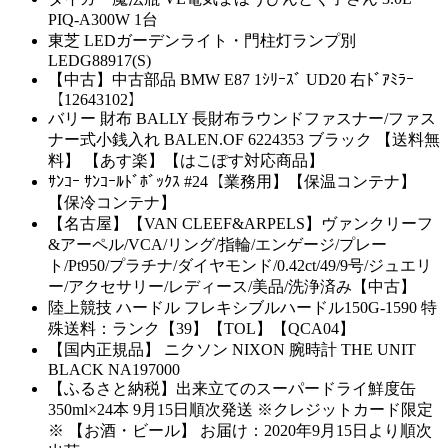
PIQ-A300W 1台
東芝 LEDガーデンライト・門柱灯ランプ別
LEDG88917(S)
【中古】中古部品 BMW E87 1ｼﾘｰｽﾞ UD20 右ﾄﾞｱﾐﾗｰ
【12643102】
バリー 財布 BALLY 長財布ラウンドファスナー/ファス
ナー式小銭入れ BALEN.OF 6224353 ブラック 【送料無
料】 【あす楽】【はこぽす対応商品】
ｻﾝｺｰ ｻﾝｺｰﾙﾄﾞﾎﾞｯｸｽ #24【業務用】【保温コンテナ】
【保冷コンテナ】
【名古屋】【VAN CLEEF&ARPELS】ヴァンクリーフ
&アーペル/VCA/リング/指輪/エンゲージ/プレー
ト/Pt950/プラチナ/ダイヤモンド/0.42ct/49/9号/ジュエリ
ー/アクセサリー/レディース/美品/洗浄済み【中古】
陸上競技 ハードル フレキシブルハードル150G-1590 特
殊送料：ランク【39】【TOL】【QCA04】
【国内正規品】 ニクソン NIXON 腕時計 THE UNIT
BLACK NA197000
【ふるさと納税】出来立てのスーパードライ鮮度缶
350ml×24本 9月15日順次発送 ※クレジットカード限定
※ 【お酒・ビール】 お届け：2020年9月15日より順次