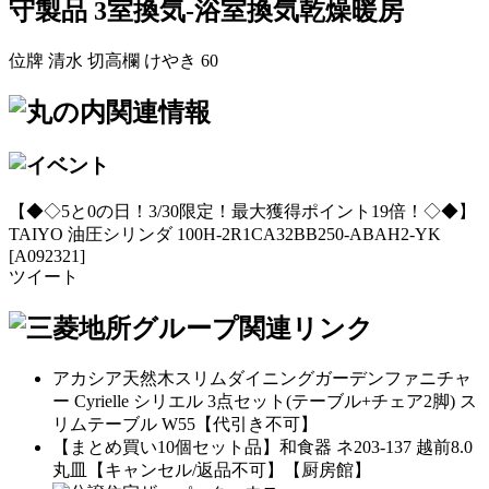
位牌 清水 切高欄 けやき 60
【◆◇5と0の日！3/30限定！最大獲得ポイント19倍！◇◆】
TAIYO 油圧シリンダ 100H-2R1CA32BB250-ABAH2-YK
[A092321]
ツイート
アカシア天然木スリムダイニングガーデンファニチャ
ー Cyrielle シリエル 3点セット(テーブル+チェア2脚) ス
リムテーブル W55【代引き不可】
【まとめ買い10個セット品】和食器 ネ203-137 越前8.0
丸皿【キャンセル/返品不可】【厨房館】