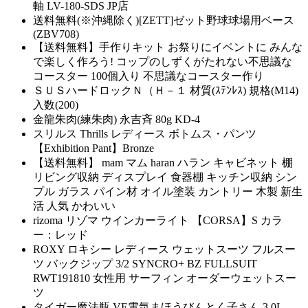
軸 LV-180-SDS JP店
送料無料(※沖縄除く)[ZETT]ゼット野球球場用ベース
(ZBV708)
【送料無料】手作りキット お祭りにイベントに みんな
で楽しく作ろう! コップのしずくがたれない不思議な
コースター 100個入り 不思議なコースター作り
ＳＵＳハードロックＮ（Ｈ－１ 材質(ｽﾃﾝﾚｽ) 規格(M14)
入数(200)
金龍朱肉(練朱肉) 永吉斉 80g KD-4
スリルス Thrills レディース ボトムス・パンツ
【Exhibition Pant】Bronze
【送料無料】 mam マム haran ハラン キャビネット 棚
リビング収納 ディスプレイ 食器棚 キッチン収納 シン
プル ガラス パイン材 オイル塗装 カントリー 木製 新生
活 人気 かわいい
rizoma リゾマ ウインカーライト 【CORSA】S カラ
ー：レッド
ROXY ロキシー レディース ウェットスーツ フルスー
ツ バックジップ 3/2 SYNCRO+ BZ FULLSUIT
RWT191810 女性用 サーフィン オーダーウェットスー
ツ
タイガー魔法瓶 VE電気まほうびんとく子さん 3.0L