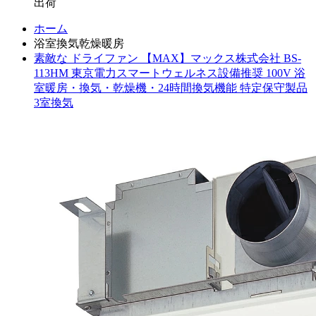
出荷
ホーム
浴室換気乾燥暖房
素敵な ドライファン 【MAX】マックス株式会社 BS-
113HM 東京電力スマートウェルネス設備推奨 100V 浴
室暖房・換気・乾燥機・24時間換気機能 特定保守製品
3室換気