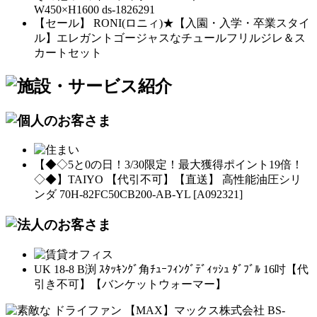
W450×H1600 ds-1826291
【セール】 RONI(ロニィ)★【入園・入学・卒業スタイ
ル】エレガントゴージャスなチュールフリルジレ＆ス
カートセット
【◆◇5と0の日！3/30限定！最大獲得ポイント19倍！
◇◆】TAIYO 【代引不可】【直送】 高性能油圧シリ
ンダ 70H-82FC50CB200-AB-YL [A092321]
UK 18-8 B渕 ｽﾀｯｷﾝｸﾞ角ﾁｭｰﾌｨﾝｸﾞﾃﾞｨｯｼｭ ﾀﾞﾌﾞﾙ 16吋【代
引き不可】【バンケットウォーマー】