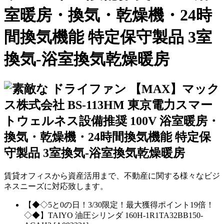
室暖房・換気・乾燥機・24時
間換気機能 特定保守製品 3室
換気-浴室換気乾燥暖房
賃貸オフィスから資産活用まで、不動産に関する様々なビジ
ネスニーズに対応致します。
【◆◇5と0の日！3/30限定！最大獲得ポイント19倍！
◇◆】TAIYO 油圧シリンダ 160H-1R1TA32BB150-