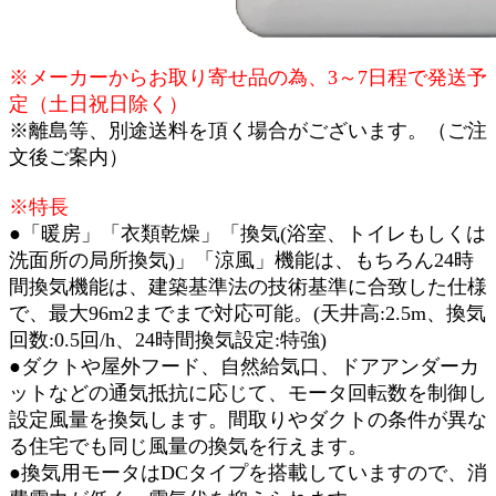
※メーカーからお取り寄せ品の為、3～7日程で発送予
定（土日祝日除く）
※離島等、別途送料を頂く場合がございます。（ご注
文後ご案内）
※特長
●「暖房」「衣類乾燥」「換気(浴室、トイレもしくは
洗面所の局所換気)」「涼風」機能は、もちろん24時
間換気機能は、建築基準法の技術基準に合致した仕様
で、最大96m2までまで対応可能。(天井高:2.5m、換気
回数:0.5回/h、24時間換気設定:特強)
●ダクトや屋外フード、自然給気口、ドアアンダーカ
ットなどの通気抵抗に応じて、モータ回転数を制御し
設定風量を換気します。間取りやダクトの条件が異な
る住宅でも同じ風量の換気を行えます。
●換気用モータはDCタイプを搭載していますので、消