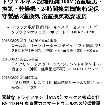
PCラック 収納棚 約 幅75 キャスター 省スペース ダー
クブラウン/ナチュラル/ホワイト DKONKP581398
2016/08/25
ロールスクリーン オーダー ニチベイ ソフィ 防炎 プリ
スBC 遮光1級 N7240 幅51～80cmＸ高さ251～300ｃｍ
2016/08/24
日本クリンテック グリーンたわし ハンドル付き 中 72
個セット【沖縄・離島配達不可】 4534374160221-72
2016/08/22
【送料無料】レスプリ用 超高感度サーマルB 縦40mm×
横40mm 〔10巻〕
素敵な ドライファン 【MAX】マックス株式会社
BS-113HM 東京電力スマートウェルネス設備推奨